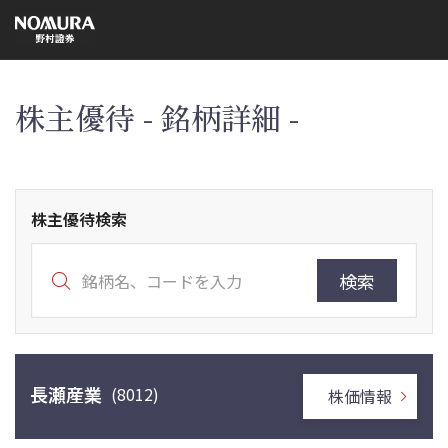
こ
の
ペ
ー
ジ
の
本
株主優待 - 銘柄詳細 -
文
へ
株主優待検索
検索
長瀬産業
(8012)
株価情報