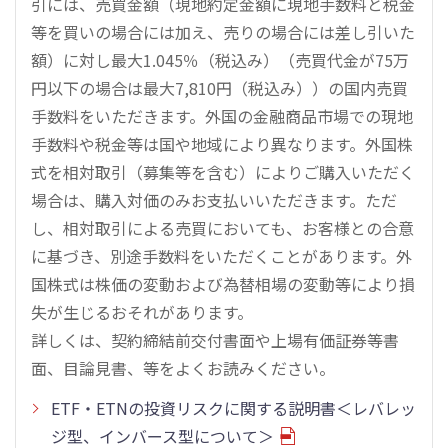
引には、売買金額（現地約定金額に現地手数料と税金
等を買いの場合には加え、売りの場合には差し引いた
額）に対し最大1.045％（税込み）（売買代金が75万
円以下の場合は最大7,810円（税込み））の国内売買
手数料をいただきます。外国の金融商品市場での現地
手数料や税金等は国や地域により異なります。外国株
式を相対取引（募集等を含む）によりご購入いただく
場合は、購入対価のみお支払いいただきます。ただ
し、相対取引による売買においても、お客様との合意
に基づき、別途手数料をいただくことがあります。外
国株式は株価の変動および為替相場の変動等により損
失が生じるおそれがあります。
詳しくは、契約締結前交付書面や上場有価証券等書
面、目論見書、等をよくお読みください。
ETF・ETNの投資リスクに関する説明書＜レバレッ
ジ型、インバース型について＞