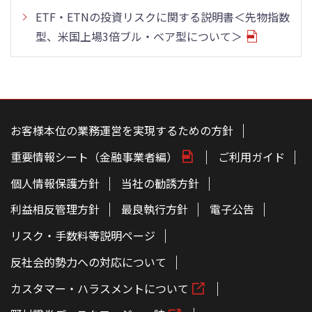
ETF・ETNの投資リスクに関する説明書＜先物指数
型、米国上場3倍ブル・ベア型について＞
こ
の
ペ
お客様本位の業務運営を実現するための方針
ー
ジ
重要情報シート（金融事業者編）
ご利用ガイド
の
本
文
個人情報保護方針
当社の勧誘方針
へ
利益相反管理方針
最良執行方針
電子公告
リスク・手数料等説明ページ
反社会的勢力への対応について
カスタマー・ハラスメントについて