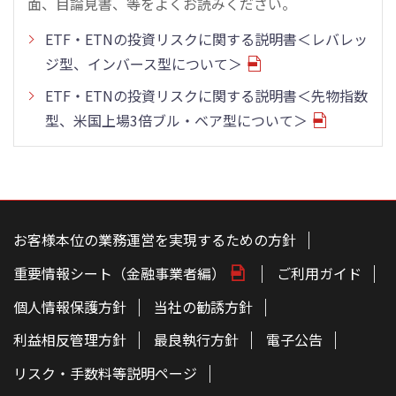
面、目論見書、等をよくお読みください。
ETF・ETNの投資リスクに関する説明書＜レバレッ
ジ型、インバース型について＞
ETF・ETNの投資リスクに関する説明書＜先物指数
型、米国上場3倍ブル・ベア型について＞
こ
の
ペ
お客様本位の業務運営を実現するための方針
ー
ジ
重要情報シート（金融事業者編）
ご利用ガイド
の
本
文
個人情報保護方針
当社の勧誘方針
へ
利益相反管理方針
最良執行方針
電子公告
リスク・手数料等説明ページ