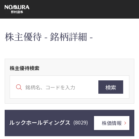
こ
の
ペ
ー
ジ
の
本
株主優待 - 銘柄詳細 -
文
へ
株主優待検索
検索
ルックホールディングス
(8029)
株価情報