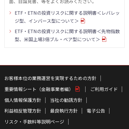
面、目論見書、等をよくお読みください。
ETF・ETNの投資リスクに関する説明書＜レバレッ
ジ型、インバース型について＞
ETF・ETNの投資リスクに関する説明書＜先物指数
型、米国上場3倍ブル・ベア型について＞
こ
の
ペ
お客様本位の業務運営を実現するための方針
ー
ジ
重要情報シート（金融事業者編）
ご利用ガイド
の
本
文
個人情報保護方針
当社の勧誘方針
へ
利益相反管理方針
最良執行方針
電子公告
リスク・手数料等説明ページ