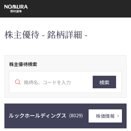
こ
の
ペ
ー
ジ
の
本
株主優待 - 銘柄詳細 -
文
へ
株主優待検索
検索
ルックホールディングス
(8029)
株価情報