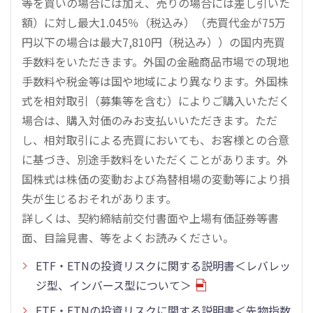
等を買いの場合には加え、売りの場合には差し引いた
額）に対し最大1.045％（税込み）（売買代金が75万
円以下の場合は最大7,810円（税込み））の国内売買
手数料をいただきます。外国の金融商品市場での現地
手数料や税金等は国や地域により異なります。外国株
式を相対取引（募集等を含む）によりご購入いただく
場合は、購入対価のみお支払いいただきます。ただ
し、相対取引による売買においても、お客様との合意
に基づき、別途手数料をいただくことがあります。外
国株式は株価の変動および為替相場の変動等により損
失が生じるおそれがあります。
詳しくは、契約締結前交付書面や上場有価証券等書
面、目論見書、等をよくお読みください。
ETF・ETNの投資リスクに関する説明書＜レバレッ
ジ型、インバース型について＞
ETF・ETNの投資リスクに関する説明書＜先物指数