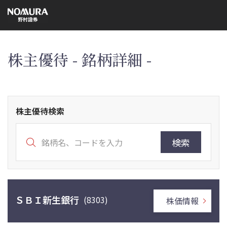
こ
の
ペ
ー
ジ
の
本
株主優待 - 銘柄詳細 -
文
へ
株主優待検索
検索
ＳＢＩ新生銀行
(8303)
株価情報