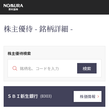
こ
の
ペ
ー
ジ
の
本
株主優待 - 銘柄詳細 -
文
へ
株主優待検索
検索
ＳＢＩ新生銀行
(8303)
株価情報