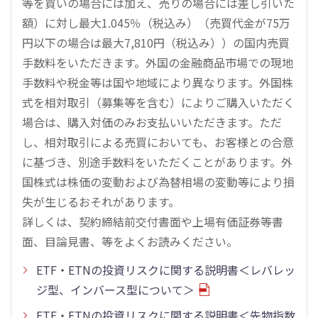
等を買いの場合には加え、売りの場合には差し引いた
額）に対し最大1.045％（税込み）（売買代金が75万
円以下の場合は最大7,810円（税込み））の国内売買
手数料をいただきます。外国の金融商品市場での現地
手数料や税金等は国や地域により異なります。外国株
式を相対取引（募集等を含む）によりご購入いただく
場合は、購入対価のみお支払いいただきます。ただ
し、相対取引による売買においても、お客様との合意
に基づき、別途手数料をいただくことがあります。外
国株式は株価の変動および為替相場の変動等により損
失が生じるおそれがあります。
詳しくは、契約締結前交付書面や上場有価証券等書
面、目論見書、等をよくお読みください。
ETF・ETNの投資リスクに関する説明書＜レバレッ
ジ型、インバース型について＞
ETF・ETNの投資リスクに関する説明書＜先物指数