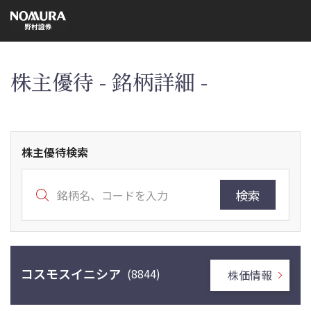
こ
の
ペ
ー
ジ
の
本
株主優待 - 銘柄詳細 -
文
へ
株主優待検索
検索
コスモスイニシア
(8844)
株価情報