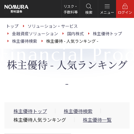
こ
の
リスク・
ペ
手数料等
検索
メニュー
ログイン
ー
ジ
の
トップ
ソリューション・サービス
本
金融資産ソリューション
国内株式
株主優待トップ
文
へ
株主優待検索
株主優待 - 人気ランキング -
Financial Pro
株主優待 - 人気ランキング
-
株主優待トップ
株主優待検索
株主優待人気ランキング
株主優待一覧