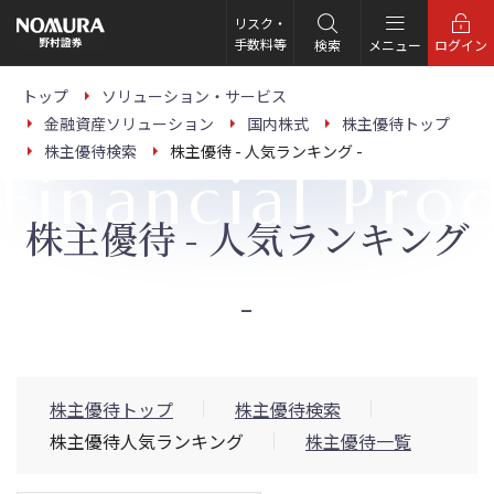
こ
の
リスク・
ペ
手数料等
検索
メニュー
ログイン
ー
ジ
の
トップ
ソリューション・サービス
本
金融資産ソリューション
国内株式
株主優待トップ
文
へ
株主優待検索
株主優待 - 人気ランキング -
Financial Pro
株主優待 - 人気ランキング
-
株主優待トップ
株主優待検索
株主優待人気ランキング
株主優待一覧